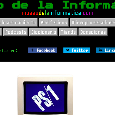
o de la Inform
museo
de
la
informatica
.com
 almacenamiento
Perifericos
Microprocesadore
s
Podcasts
Diccionario
Tienda
Donaciones
rtir en:
Facebook
Twitter
Link