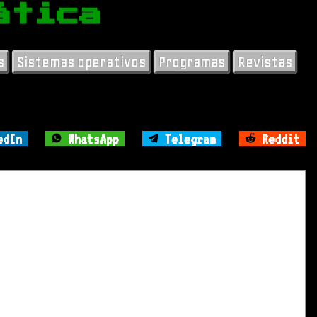
ática
s
Sistemas operativos
Programas
Revistas
edIn
WhatsApp
Telegram
Reddit