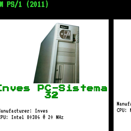
M PS/1 (2011)
Inves PC-Sistema
32
Manuf
CPU: 
Manufacturer: Inves
CPU: Intel 80386 @ 20 MHz