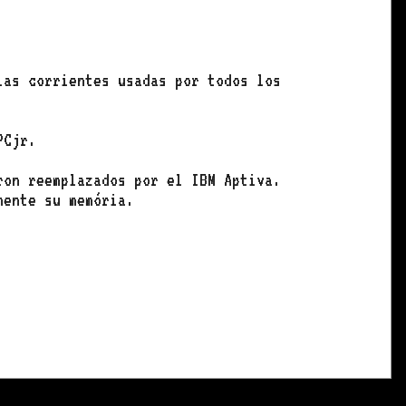
ias corrientes usadas por todos los
PCjr.
ron reemplazados por el IBM Aptiva.
mente su memória.