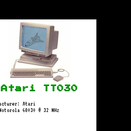
Atari TT030
acturer: Atari
Motorola 68030 @ 32 MHz