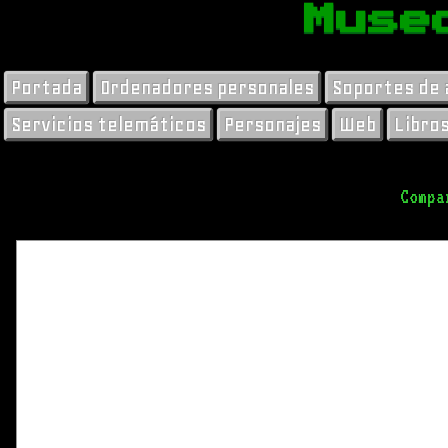
Muse
Portada
Ordenadores personales
Soportes de
Servicios telemáticos
Personajes
Web
Libro
Compa