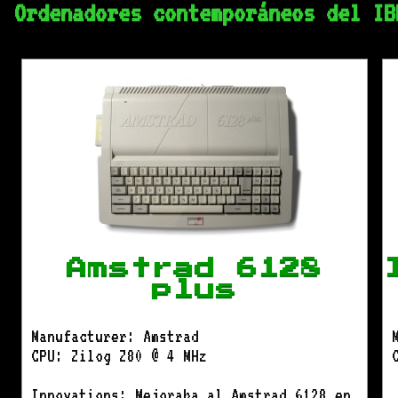
Ordenadores contemporáneos del IB
Amstrad 6128
plus
Manufacturer: Amstrad
CPU: Zilog Z80 @ 4 MHz
Innovations: Mejoraba al Amstrad 6128 en