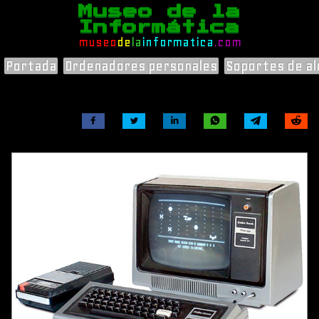
Museo de la
Informática
museo
de
la
informatica
.com
Portada
Ordenadores personales
Soportes de a