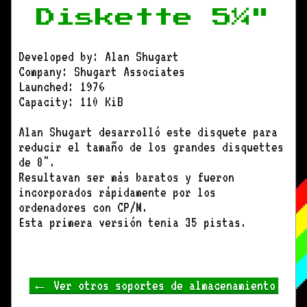
Diskette 5¼"
Developed by: Alan Shugart
Company: Shugart Associates
Launched: 1976
Capacity: 110 KiB
Alan Shugart desarrolló este disquete para
reducir el tamaño de los grandes disquettes
de 8".
Resultavan ser más baratos y fueron
incorporados rápidamente por los
ordenadores con CP/M.
Esta primera versión tenia 35 pistas.
← Ver otros soportes de almacenamiento