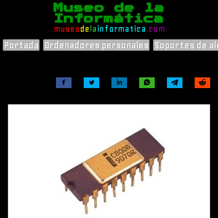
Museo de la
Informática
museo
de
la
informatica
.com
Portada
Ordenadores personales
Soportes de a