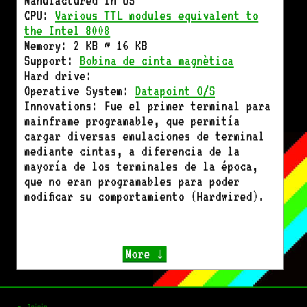
CPU:
Various TTL modules equivalent to
the Intel 8008
Memory: 2 KB ~ 16 KB
Support:
Bobina de cinta magnètica
Hard drive:
Operative System:
Datapoint O/S
Innovations: Fue el primer terminal para
mainframe programable, que permitía
cargar diversas emulaciones de terminal
mediante cintas, a diferencia de la
mayoría de los terminales de la época,
que no eran programables para poder
modificar su comportamiento (Hardwired).
More ↓
Inicio