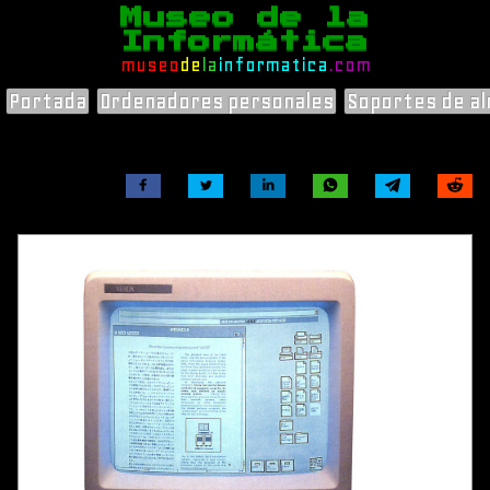
Museo de la
Informática
museo
de
la
informatica
.com
Portada
Ordenadores personales
Soportes de a