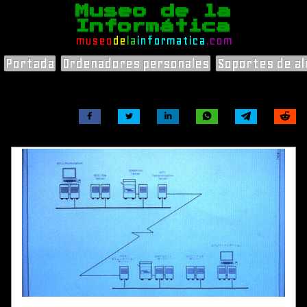
Museo de la
Informática
museo
de
la
informatica
.com
Portada
Ordenadores personales
Soportes de a