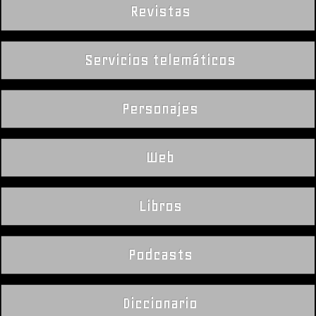
Revistas
Servicios telemáticos
Personajes
Web
Libros
Podcasts
Diccionario