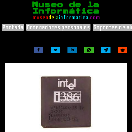
Museo de la
Informática
museo
de
la
informatica
.com
Portada
Ordenadores personales
Soportes de a