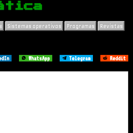
ática
s
Sistemas operativos
Programas
Revistas
edIn
WhatsApp
Telegram
Reddit