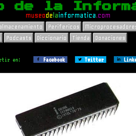
o de la Inform
museo
de
la
informatica
.com
 almacenamiento
Perifericos
Microprocesadore
s
Podcasts
Diccionario
Tienda
Donaciones
rtir en:
Facebook
Twitter
Link