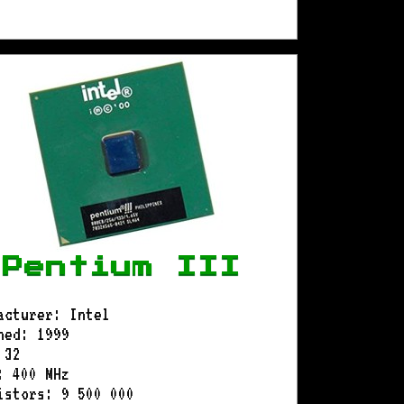
Pentium III
acturer: Intel
hed: 1999
 32
: 400 MHz
istors: 9 500 000