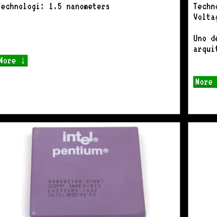
Technologi: 1.5 nanometers
Techn
Volta
Uno d
arqui
More ↓
More