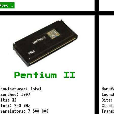
More ↓
Pentium II
Manufacturer: Intel
Manuf
Launched: 1997
Launc
Bits: 32
Bits:
Clock: 233 MHz
Clock
Transistors: 7 500 000
Trans