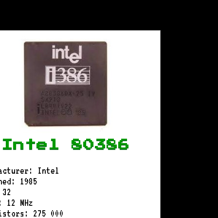
Intel 80386
acturer: Intel
hed: 1985
 32
: 12 MHz
istors: 275 000