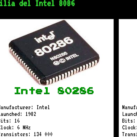
ilia del Intel 8086
Intel 80286
Manufacturer: Intel
Manuf
Launched: 1982
Launc
Bits: 16
Bits:
Clock: 6 MHz
Clock
Transistors: 134 000
Trans