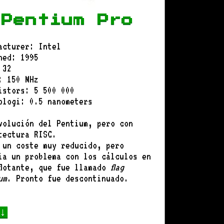
Pentium Pro
acturer: Intel
hed: 1995
 32
: 150 MHz
istors: 5 500 000
ologi: 0.5 nanometers
volución del Pentium, pero con
tectura RISC.
 un coste muy reducido, pero
ia un problema con los cálculos en
flotante, que fue llamado
flag
um
. Pronto fue descontinuado.
 ↓