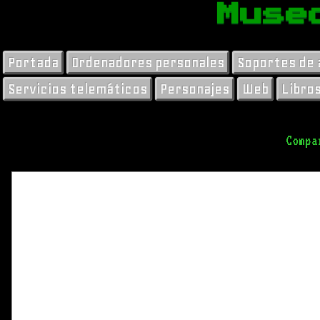
Muse
Portada
Ordenadores personales
Soportes de
Servicios telemáticos
Personajes
Web
Libro
Compa