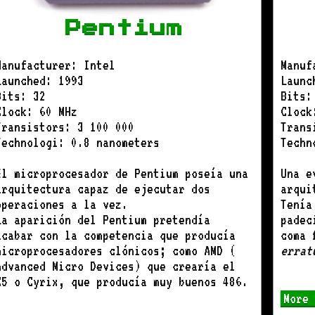
Pentium
Manufacturer: Intel
Manuf
Launched: 1993
Launc
Bits: 32
Bits:
Clock: 60 MHz
Clock
Transistors: 3 100 000
Trans
Technologi: 0.8 nanometers
Techn
El microprocesador de Pentium poseía una
Una e
arquitectura capaz de ejecutar dos
arqui
operaciones a la vez.
Tenía
La aparición del Pentium pretendía
padec
acabar con la competencia que producía
coma 
microprocesadores clónicos; como AMD (
errat
Advanced Micro Devices) que crearía el
K5 o Cyrix, que producía muy buenos 486.
More